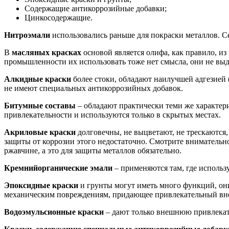
Содержащие антикоррозийные добавки;
Цинкосодержащие.
Нитроэмали
использовались раньше для покраски металлов. С
В
масляных красках
основой является олифа, как правило, из
промышленности их использовать тоже нет смысла, они не вы
Алкидные краски
более стоки, обладают наилучшей адгезией (
не имеют специальных антикоррозийных добавок.
Битумные составы
– обладают практически теми же характери
привлекательности и используются только в скрытых местах.
Акриловые краски
долговечны, не выцветают, не трескаются,
защиты от коррозии этого недостаточно. Смотрите внимательно
ржавчине, а это для защиты металлов обязательно.
Кремнийорганические эмали
– применяются там, где использ
Эпоксидные краски
и грунты могут иметь много функций, они
механическим повреждениям, придающее привлекательный внеш
Водоэмульсионные краски
– дают только внешнюю привлекат