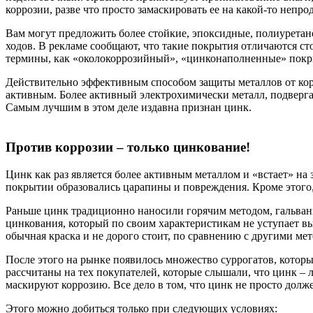
коррозии, разве что просто замаскировать ее на какой-то непр
Вам могут предложить более стойкие, эпоксидные, полиуретано
ходов. В рекламе сообщают, что такие покрытия отличаются ст
термины, как «околокоррозийный», «цинконаполненные» покрыти
Действительно эффективным способом защиты металлов от корр
активным. Более активный электрохимически металл, подвергае
Самым лучшим в этом деле издавна признан цинк.
Против коррозии – только цинкование!
Цинк как раз является более активным металлом и «встает» на 
покрытии образовались царапины и повреждения. Кроме этого, 
Раньше цинк традиционно наносили горячим методом, гальван
цинкования, который по своим характеристикам не уступает вы
обычная краска и не дорого стоит, по сравнению с другими ме
После этого на рынке появилось множество суррогатов, котор
рассчитаны на тех покупателей, которые слышали, что цинк – л
маскируют коррозию. Все дело в том, что цинк не просто долж
Этого можно добиться только при следующих условиях: