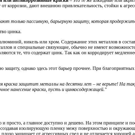
и или антикоррозийные краски
– это те же алкидные или акр
 от коррозии, дают внешнюю привлекательность, стойки к агре
ают только пассивную, барьерную защиту, которая продержится м
ство цинка.
люминий, никель или хром. Содержание этих металлов в составе
таллов и специальные связующие, обычно не имеют возможност
яются те, что содержат цинк. Так как он корродирует медленне
 защиту, однако здесь этот барьер прочнее. При благоприятных
 краска защитит металлы на десятки лет – не верьте! На таку
ычное нанесение краски, пусть и цинкосодержащей.
о и просто, а главное доступно и дешево. На этом принципе и 
 создавая изолирующую пленку межу поверхностью и окружающей
плохо защищает от агрессивных сред и не отличается хорошей а