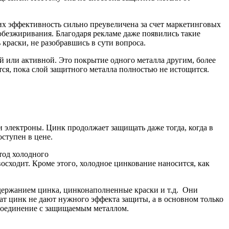
их эффективность сильно преувеличена за счет маркетинговых
обезжиривания. Благодаря рекламе даже появились такие
краски, не разобравшись в сути вопроса.
й или активной. Это покрытие одного металла другим, более
ся, пока слой защитного металла полностью не истощится.
ои электроны. Цинк продолжает защищать даже тогда, когда в
ступен в цене.
тод холодного
осходит. Кроме этого, холодное цинкование наносится, как
одержанием цинка, цинконаполненные краски и т.д. Они
жат цинк не дают нужного эффекта защиты, а в основном только
е соединение с защищаемым металлом.