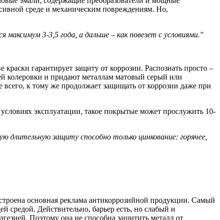
иловые эмали, содержащие преобразователи и мощные
ссивной среде и механическим повреждениям. Но,
аксимум 3-3,5 года, а дальше – как повезет с условиями.
 краски гарантирует защиту от коррозии. Распознать просто –
ей колеровки и придают металлам матовый серый или
е всего, к тому же продолжает защищать от коррозии даже при
 условиях эксплуатации, такое покрытые может прослужить 10-
ю длительную защиту способно только цинкование: горячее,
построена основная реклама антикоррозийной продукции. Самый
 средой. Действительно, барьер есть, но слабый и
дгезией. Поэтому она не способна защитить металл от