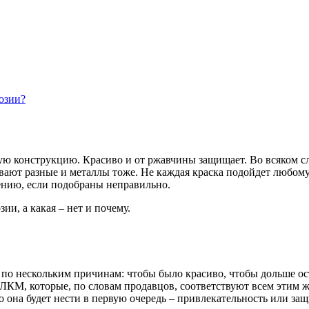
розии?
кую конструкцию. Красиво и от ржавчины защищает. Во всяком сл
ывают разные и металлы тоже. Не каждая краска подойдет любому
лению, если подобраны неправильно.
ии, а какая – нет и почему.
о нескольким причинам: чтобы было красиво, чтобы дольше оста
ЛКМ, которые, по словам продавцов, соответствуют всем этим 
то она будет нести в первую очередь – привлекательность или за