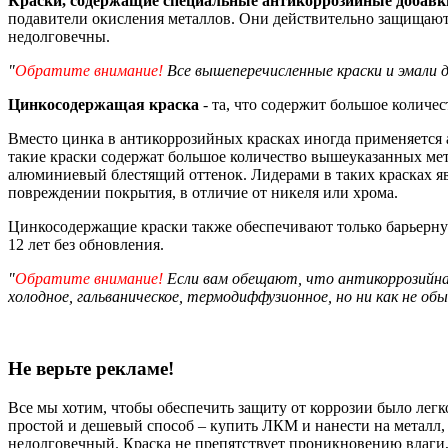
Краски, содержащие специальные антикоррозийные добавк
подавители окисления металлов. Они действительно защищают
недолговечны.
Обратите внимание!
Все вышеперечисленные краски и эмали д
Цинкосодержащая краска
- та, что содержит большое количе
Вместо цинка в антикоррозийных красках иногда применяется а
такие краски содержат большое количество вышеуказанных ме
алюминиевый блестящий оттенок. Лидерами в таких красках явл
повреждении покрытия, в отличие от никеля или хрома.
Цинкосодержащие краски также обеспечивают только барьерную
12 лет без обновления.
Обратите внимание!
Если вам обещают, что антикоррозийная
холодное, гальваническое, термодиффузионное, но ни как не об
Не верьте рекламе!
Все мы хотим, чтобы обеспечить защиту от коррозии было легк
простой и дешевый способ – купить ЛКМ и нанести на металл,
недолговечный. Краска не препятствует проникновению влаги, 