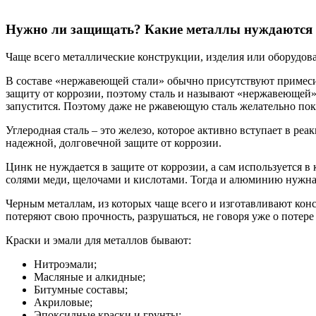
Нужно ли защищать? Какие металлы нуждаются в
Чаще всего металлические конструкции, изделия или оборудов
В составе «нержавеющей стали» обычно присутствуют примеси 
защиту от коррозии, поэтому сталь и называют «нержавеющей».
запустится. Поэтому даже не ржавеющую сталь желательно по
Углеродная сталь – это железо, которое активно вступает в ре
надежной, долговечной защите от коррозии.
Цинк не нуждается в защите от коррозии, а сам используется 
солями меди, щелочами и кислотами. Тогда и алюминию нужна
Черным металлам, из которых чаще всего и изготавливают кон
потеряют свою прочность, разрушаться, не говоря уже о потер
Краски и эмали для металлов бывают:
Нитроэмали;
Масляные и алкидные;
Битумные составы;
Акриловые;
Эпоксидные краски и грунты;