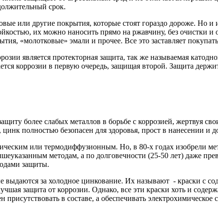
одолжительный срок.
вые или другие покрытия, которые стоят гораздо дороже. Но и 
ойкостью, их можно наносить прямо на ржавчину, без очистки и 
я, «молотковые» эмали и прочее. Все это заставляет покупать 
озии является протекторная защита, так же называемая катодно
тся коррозии в первую очередь, защищая второй. Защита держит
защиту более слабых металлов в борьбе с коррозией, жертвуя св
цинк полностью безопасен для здоровья, прост в нанесении и до
ическим или термодиффузионным. Но, в 80-х годах изобрели ме
шеуказанным методам, а по долговечности (25-50 лет) даже прев
тодами защиты.
ые выдаются за холодное цинкование. Их называют - краски с с
учшая защита от коррозии. Однако, все эти краски хоть и содер
ен присутствовать в составе, а обеспечивать электрохимическо