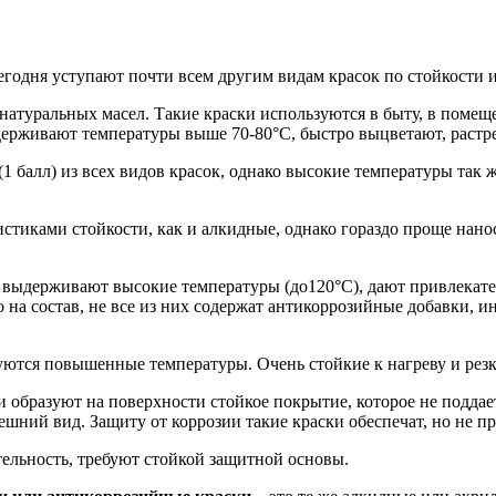
егодня уступают почти всем другим видам красок по стойкости 
 натуральных масел. Такие краски используются в быту, в помеще
держивают температуры выше 70-80°C, быстро выцветают, растр
1 балл) из всех видов красок, однако высокие температуры так ж
стиками стойкости, как и алкидные, однако гораздо проще нано
 выдерживают высокие температуры (до120°C), дают привлекател
 на состав, не все из них содержат антикоррозийные добавки, 
уются повышенные температуры. Очень стойкие к нагреву и рез
 образуют на поверхности стойкое покрытие, которое не поддае
ний вид. Защиту от коррозии такие краски обеспечат, но не п
ельность, требуют стойкой защитной основы.