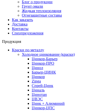
Блог о продукции
Грунт-эмали
Жидкая теплоизоляция
Огнезащитные составы
Как заказать
Доставка
Контакты
Спецпредложения
Продукция
Краски по металлу
Холодное цинкование (краски)
Цинкор-Барьер
Цинкор-ПРО
Цинол
Барьер-ЦИНК
Цинкор
Zinga
Спрей-Цинк
Циналь
Цинотан
ЦВЭС
Цинк + Алюминий
Цинкор-ЦПС