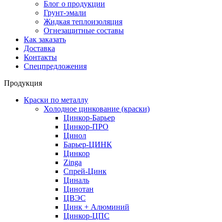
Блог о продукции
Грунт-эмали
Жидкая теплоизоляция
Огнезащитные составы
Как заказать
Доставка
Контакты
Спецпредложения
Продукция
Краски по металлу
Холодное цинкование (краски)
Цинкор-Барьер
Цинкор-ПРО
Цинол
Барьер-ЦИНК
Цинкор
Zinga
Спрей-Цинк
Циналь
Цинотан
ЦВЭС
Цинк + Алюминий
Цинкор-ЦПС