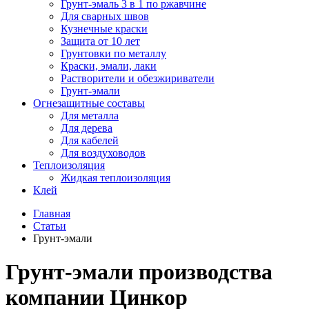
Грунт-эмаль 3 в 1 по ржавчине
Для сварных швов
Кузнечные краски
Защита от 10 лет
Грунтовки по металлу
Краски, эмали, лаки
Растворители и обезжириватели
Грунт-эмали
Огнезащитные составы
Для металла
Для дерева
Для кабелей
Для воздуховодов
Теплоизоляция
Жидкая теплоизоляция
Клей
Главная
Статьи
Грунт-эмали
Грунт-эмали производства
компании Цинкор