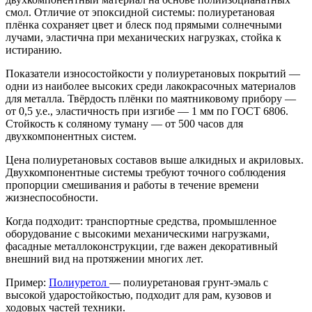
смол. Отличие от эпоксидной системы: полиуретановая
плёнка сохраняет цвет и блеск под прямыми солнечными
лучами, эластична при механических нагрузках, стойка к
истиранию.
Показатели износостойкости у полиуретановых покрытий —
одни из наиболее высоких среди лакокрасочных материалов
для металла. Твёрдость плёнки по маятниковому прибору —
от 0,5 у.е., эластичность при изгибе — 1 мм по ГОСТ 6806.
Стойкость к соляному туману — от 500 часов для
двухкомпонентных систем.
Цена полиуретановых составов выше алкидных и акриловых.
Двухкомпонентные системы требуют точного соблюдения
пропорции смешивания и работы в течение времени
жизнеспособности.
Когда подходит: транспортные средства, промышленное
оборудование с высокими механическими нагрузками,
фасадные металлоконструкции, где важен декоративный
внешний вид на протяжении многих лет.
Пример:
Полиуретол
— полиуретановая грунт-эмаль с
высокой ударостойкостью, подходит для рам, кузовов и
ходовых частей техники.