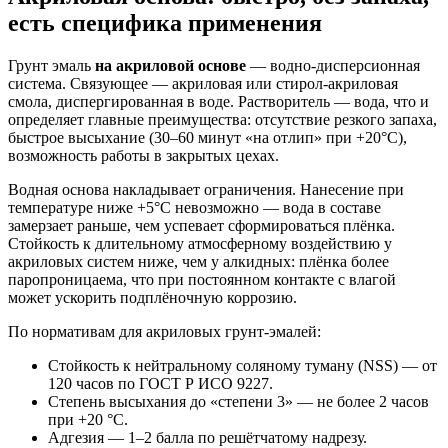
есть специфика применения
Грунт эмаль
на акриловой основе
— водно-дисперсионная
система. Связующее — акриловая или стирол-акриловая
смола, диспергированная в воде. Растворитель — вода, что и
определяет главные преимущества: отсутствие резкого запаха,
быстрое высыхание (30–60 минут «на отлип» при +20°C),
возможность работы в закрытых цехах.
Водная основа накладывает ограничения. Нанесение при
температуре ниже +5°C невозможно — вода в составе
замерзает раньше, чем успевает сформироваться плёнка.
Стойкость к длительному атмосферному воздействию у
акриловых систем ниже, чем у алкидных: плёнка более
паропроницаема, что при постоянном контакте с влагой
может ускорить подплёночную коррозию.
По нормативам для акриловых грунт-эмалей:
Стойкость к нейтральному соляному туману (NSS) — от
120 часов по ГОСТ Р ИСО 9227.
Степень высыхания до «степени 3» — не более 2 часов
при +20 °C.
Адгезия — 1–2 балла по решётчатому надрезу.