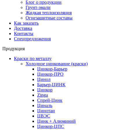
Блог о продукции
Грунт-эмали
Жидкая теплоизоляция
Огнезащитные составы
Как заказать
Доставка
Контакты
Спецпредложения
Продукция
Краски по металлу
Холодное цинкование (краски)
Цинкор-Барьер
Цинкор-ПРО
Цинол
Барьер-ЦИНК
Цинкор
Zinga
Спрей-Цинк
Циналь
Цинотан
ЦВЭС
Цинк + Алюминий
Цинкор-ЦПС