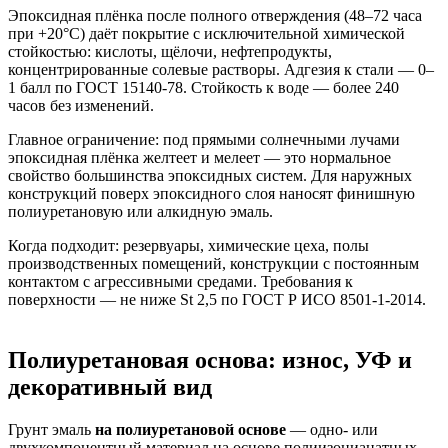
Эпоксидная плёнка после полного отверждения (48–72 часа
при +20°C) даёт покрытие с исключительной химической
стойкостью: кислоты, щёлочи, нефтепродукты,
концентрированные солевые растворы. Адгезия к стали — 0–
1 балл по ГОСТ 15140-78. Стойкость к воде — более 240
часов без изменений.
Главное ограничение: под прямыми солнечными лучами
эпоксидная плёнка желтеет и мелеет — это нормальное
свойство большинства эпоксидных систем. Для наружных
конструкций поверх эпоксидного слоя наносят финишную
полиуретановую или алкидную эмаль.
Когда подходит: резервуары, химические цеха, полы
производственных помещений, конструкции с постоянным
контактом с агрессивными средами. Требования к
поверхности — не ниже St 2,5 по ГОСТ Р ИСО 8501-1-2014.
Полиуретановая основа: износ, УФ и
декоративный вид
Грунт эмаль
на полиуретановой основе
— одно- или
двухкомпонентный материал на основе полиизоцианатных