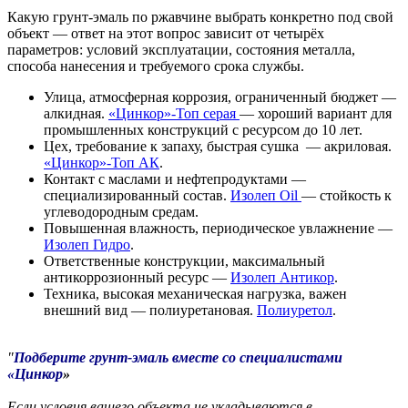
Какую грунт-эмаль по ржавчине выбрать конкретно под свой
объект — ответ на этот вопрос зависит от четырёх
параметров: условий эксплуатации, состояния металла,
способа нанесения и требуемого срока службы.
Улица, атмосферная коррозия, ограниченный бюджет —
алкидная.
«Цинкор»-Топ серая
— хороший вариант для
промышленных конструкций с ресурсом до 10 лет.
Цех, требование к запаху, быстрая сушка — акриловая.
«Цинкор»-Топ АК
.
Контакт с маслами и нефтепродуктами —
специализированный состав.
Изолеп Oil
— стойкость к
углеводородным средам.
Повышенная влажность, периодическое увлажнение —
Изолеп Гидро
.
Ответственные конструкции, максимальный
антикоррозионный ресурс —
Изолеп Антикор
.
Техника, высокая механическая нагрузка, важен
внешний вид — полиуретановая.
Полиуретол
.
Подберите грунт-эмаль вместе со специалистами
«Цинкор
»
Если условия вашего объекта не укладываются в