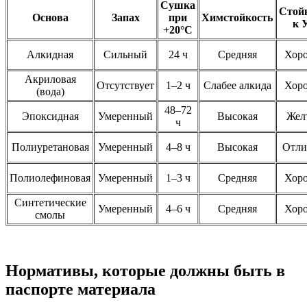
Сушка
Стой
Основа
Запах
при
Химстойкость
к 
+20°C
Алкидная
Сильный
24 ч
Средняя
Хор
Акриловая
Отсутствует
1–2 ч
Слабее алкида
Хор
(вода)
48–72
Эпоксидная
Умеренный
Высокая
Жел
ч
Полиуретановая
Умеренный
4–8 ч
Высокая
Отли
Полиолефиновая
Умеренный
1–3 ч
Средняя
Хор
Синтетические
Умеренный
4–6 ч
Средняя
Хор
смолы
Нормативы, которые должны быть в
паспорте материала