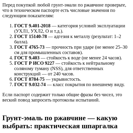
Перед покупкой любой грунт-эмали по ржавчине проверьте,
что в техническом паспорте есть числовые значения по
следующим показателям:
ГОСТ 9.401-2018
— категория условий эксплуатации
(УХЛ1, УХЛ2, О и т.д.).
ГОСТ 15140-78
— адгезия к металлу (результат: 1–2
балла).
ГОСТ 4765-73
— прочность при ударе (не менее 25–30
см для промышленных составов).
ГОСТ 9.403
— стойкость к воде (не менее 24 часов).
ГОСТ Р ИСО 9227
— стойкость к нейтральному
соляному туману (NSS), для ответственных
конструкций — от 240 часов.
ГОСТ 8784-75
— укрывистость.
ГОСТ 9.032-74
— класс покрытия по внешнему виду.
Если паспорт содержит только общие фразы без чисел, это
веский повод запросить протоколы испытаний.
Грунт-эмаль по ржавчине — какую
выбрать: практическая шпаргалка