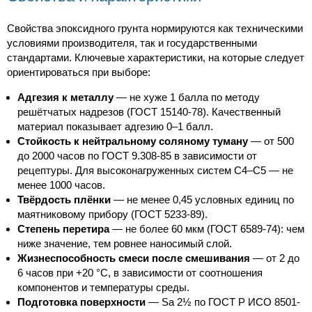
Свойства эпоксидного грунта нормируются как техническими
условиями производителя, так и государственными
стандартами. Ключевые характеристики, на которые следует
ориентироваться при выборе:
Адгезия к металлу
— не хуже 1 балла по методу
решётчатых надрезов (ГОСТ 15140-78). Качественный
материал показывает адгезию 0–1 балл.
Стойкость к нейтральному соляному туману
— от 500
до 2000 часов по ГОСТ 9.308-85 в зависимости от
рецептуры. Для высоконагруженных систем C4–C5 — не
менее 1000 часов.
Твёрдость плёнки
— не менее 0,45 условных единиц по
маятниковому прибору (ГОСТ 5233-89).
Степень перетира
— не более 60 мкм (ГОСТ 6589-74): чем
ниже значение, тем ровнее наносимый слой.
Жизнеспособность смеси после смешивания
— от 2 до
6 часов при +20 °C, в зависимости от соотношения
компонентов и температуры среды.
Подготовка поверхности
— Sa 2½ по ГОСТ Р ИСО 8501-