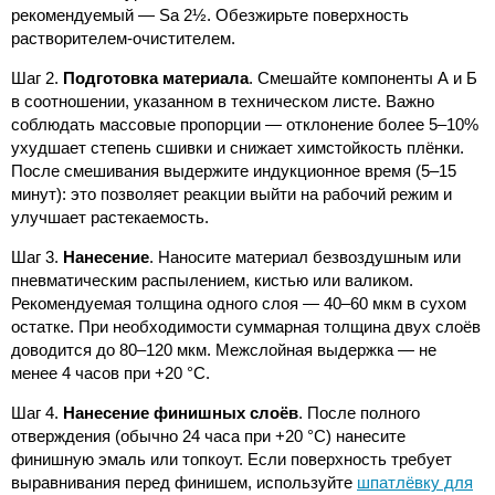
рекомендуемый — Sa 2½. Обезжирьте поверхность
растворителем-очистителем.
Шаг 2.
Подготовка материала
. Смешайте компоненты А и Б
в соотношении, указанном в техническом листе. Важно
соблюдать массовые пропорции — отклонение более 5–10%
ухудшает степень сшивки и снижает химстойкость плёнки.
После смешивания выдержите индукционное время (5–15
минут): это позволяет реакции выйти на рабочий режим и
улучшает растекаемость.
Шаг 3.
Нанесение
. Наносите материал безвоздушным или
пневматическим распылением, кистью или валиком.
Рекомендуемая толщина одного слоя — 40–60 мкм в сухом
остатке. При необходимости суммарная толщина двух слоёв
доводится до 80–120 мкм. Межслойная выдержка — не
менее 4 часов при +20 °C.
Шаг 4.
Нанесение финишных слоёв
. После полного
отверждения (обычно 24 часа при +20 °C) нанесите
финишную эмаль или топкоут. Если поверхность требует
выравнивания перед финишем, используйте
шпатлёвку для