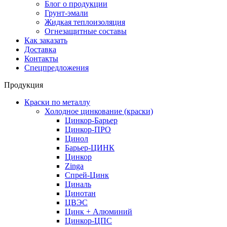
Блог о продукции
Грунт-эмали
Жидкая теплоизоляция
Огнезащитные составы
Как заказать
Доставка
Контакты
Спецпредложения
Продукция
Краски по металлу
Холодное цинкование (краски)
Цинкор-Барьер
Цинкор-ПРО
Цинол
Барьер-ЦИНК
Цинкор
Zinga
Спрей-Цинк
Циналь
Цинотан
ЦВЭС
Цинк + Алюминий
Цинкор-ЦПС