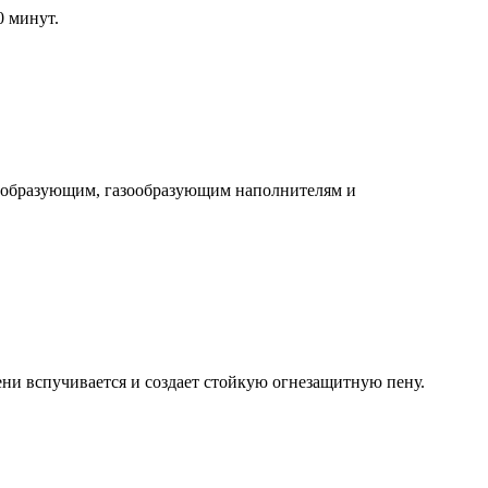
0 минут.
нообразующим, газообразующим наполнителям и
ени вспучивается и создает стойкую огнезащитную пену.