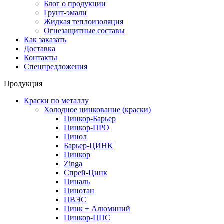
Блог о продукции
Грунт-эмали
Жидкая теплоизоляция
Огнезащитные составы
Как заказать
Доставка
Контакты
Спецпредложения
Продукция
Краски по металлу
Холодное цинкование (краски)
Цинкор-Барьер
Цинкор-ПРО
Цинол
Барьер-ЦИНК
Цинкор
Zinga
Спрей-Цинк
Циналь
Цинотан
ЦВЭС
Цинк + Алюминий
Цинкор-ЦПС