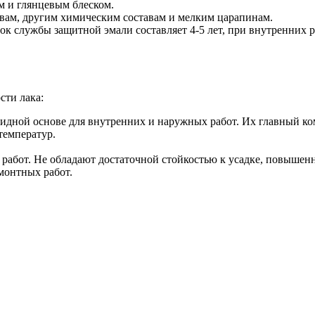
м и глянцевым блеском.
твам, другим химическим составам и мелким царапинам.
 службы защитной эмали составляет 4-5 лет, при внутренних раб
сти лака:
кидной основе для внутренних и наружных работ. Их главный к
температур.
 работ. Не обладают достаточной стойкостью к усадке, повышен
монтных работ.