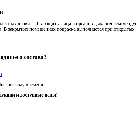
и
дартных правил. Для защиты лица и органов дыхания рекомендуе
а. В закрытых помещениях покраска выполняется при открытых 
одящего состава?
8
​
 Московскому времени.
дукции и доступные цены!