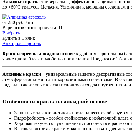
Алкидная краска
универсальна, эффективно защищает не толь
до +60°С градусов Цельсия. Устойчива к моющим средствам и 
от
280
руб. / шт
Вариантов этого продукта:
11
Выбрать
Купить в 1 клик
Алкидная аэрозоль
Краска-спрей на алкидной основе
в удобном аэрозольном бал
яркие цвета, блеск и удобство применения. Продажа от 1 балло
Алкидные краски
– универсальные защитно-декоративные сос
атмосферостойкими и антикоррозийными свойствами. В состав э
вида лака акриловые краски используются для внутренних или
Особенности красок на алкидной основе
Защитные характеристики - после нанесения образуется 
Гидрофобность - особой стойкостью к избыточной влаге о
Хорошая текучесть - улучшенная способность к растекани
Высокая адгезия - краски можно использовать для метал