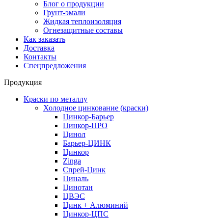
Блог о продукции
Грунт-эмали
Жидкая теплоизоляция
Огнезащитные составы
Как заказать
Доставка
Контакты
Спецпредложения
Продукция
Краски по металлу
Холодное цинкование (краски)
Цинкор-Барьер
Цинкор-ПРО
Цинол
Барьер-ЦИНК
Цинкор
Zinga
Спрей-Цинк
Циналь
Цинотан
ЦВЭС
Цинк + Алюминий
Цинкор-ЦПС