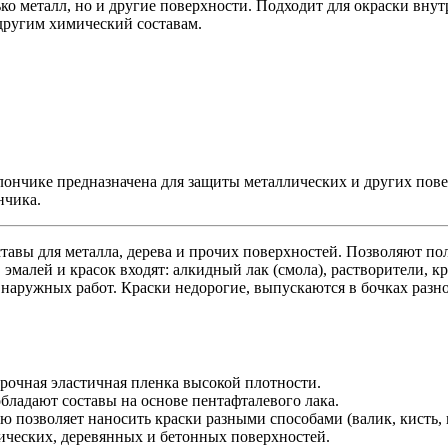
ко металл, но и другие поверхности. Подходит для окраски вну
другим химический составам.
лончике предназначена для защиты металлических и других пове
нчика.
тавы для металла, дерева и прочих поверхностей. Позволяют п
малей и красок входят: алкидный лак (смола), растворители, к
 наружных работ. Краски недорогие, выпускаются в бочках разн
прочная эластичная пленка высокой плотности.
бладают составы на основе пентафталевого лака.
ю позволяет наносить краски разными способами (валик, кисть, 
лических, деревянных и бетонных поверхностей.