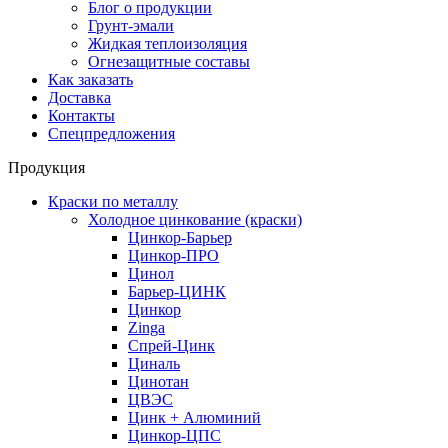
Блог о продукции
Грунт-эмали
Жидкая теплоизоляция
Огнезащитные составы
Как заказать
Доставка
Контакты
Спецпредложения
Продукция
Краски по металлу
Холодное цинкование (краски)
Цинкор-Барьер
Цинкор-ПРО
Цинол
Барьер-ЦИНК
Цинкор
Zinga
Спрей-Цинк
Циналь
Цинотан
ЦВЭС
Цинк + Алюминий
Цинкор-ЦПС