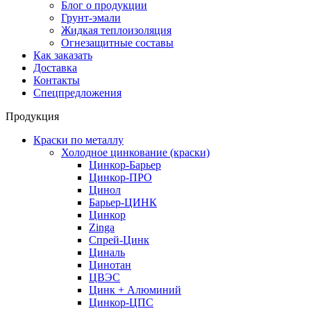
Блог о продукции
Грунт-эмали
Жидкая теплоизоляция
Огнезащитные составы
Как заказать
Доставка
Контакты
Спецпредложения
Продукция
Краски по металлу
Холодное цинкование (краски)
Цинкор-Барьер
Цинкор-ПРО
Цинол
Барьер-ЦИНК
Цинкор
Zinga
Спрей-Цинк
Циналь
Цинотан
ЦВЭС
Цинк + Алюминий
Цинкор-ЦПС