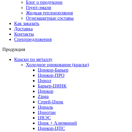
Блог о продукции
Грунт-эмали
Жидкая теплоизоляция
Огнезащитные составы
Как заказать
Доставка
Контакты
Спецпредложения
Продукция
Краски по металлу
Холодное цинкование (краски)
Цинкор-Барьер
Цинкор-ПРО
Цинол
Барьер-ЦИНК
Цинкор
Zinga
Спрей-Цинк
Циналь
Цинотан
ЦВЭС
Цинк + Алюминий
Цинкор-ЦПС