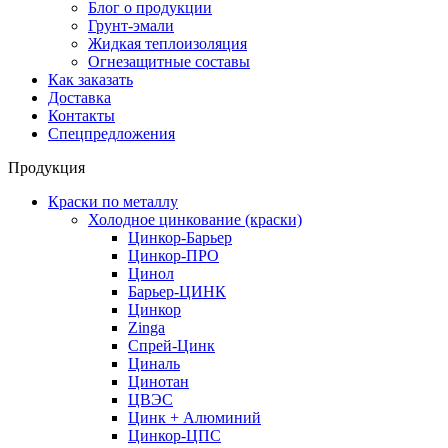
Блог о продукции
Грунт-эмали
Жидкая теплоизоляция
Огнезащитные составы
Как заказать
Доставка
Контакты
Спецпредложения
Продукция
Краски по металлу
Холодное цинкование (краски)
Цинкор-Барьер
Цинкор-ПРО
Цинол
Барьер-ЦИНК
Цинкор
Zinga
Спрей-Цинк
Циналь
Цинотан
ЦВЭС
Цинк + Алюминий
Цинкор-ЦПС