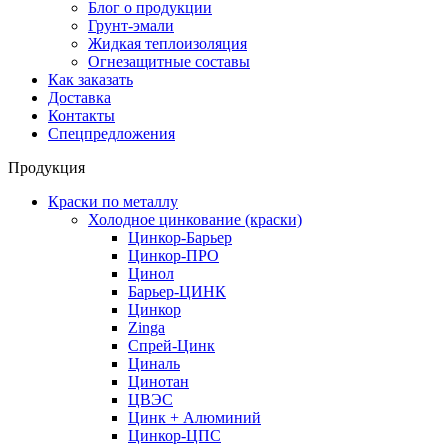
Блог о продукции
Грунт-эмали
Жидкая теплоизоляция
Огнезащитные составы
Как заказать
Доставка
Контакты
Спецпредложения
Продукция
Краски по металлу
Холодное цинкование (краски)
Цинкор-Барьер
Цинкор-ПРО
Цинол
Барьер-ЦИНК
Цинкор
Zinga
Спрей-Цинк
Циналь
Цинотан
ЦВЭС
Цинк + Алюминий
Цинкор-ЦПС