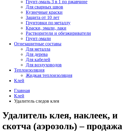
Грунт-эмаль 3 в 1 по ржавчине
Для сварных швов
Кузнечные краски
Защита от 10 лет
Грунтовки по металлу
Краски, эмали, лаки
Растворители и обезжириватели
Грунт-эмали
Огнезащитные составы
Для металла
Для дерева
Для кабелей
Для воздуховодов
Теплоизоляция
Жидкая теплоизоляция
Клей
Главная
Клей
Удалитель следов клея
Удалитель клея, наклеек, и
скотча (аэрозоль) – продажа