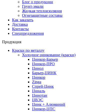
Блог о продукции
Грунт-эмали
Жидкая теплоизоляция
Огнезащитные составы
Как заказать
Доставка
Контакты
Спецпредложения
Продукция
Краски по металлу
Холодное цинкование (краски)
Цинкор-Барьер
Цинкор-ПРО
Цинол
Барьер-ЦИНК
Цинкор
Zinga
Спрей-Цинк
Циналь
Цинотан
ЦВЭС
Цинк + Алюминий
Цинкор-ЦПС