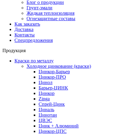
Блог о продукции
Грунт-эмали
Жидкая теплоизоляция
Огнезащитные составы
Как заказать
Доставка
Контакты
Спецпредложения
Продукция
Краски по металлу
Холодное цинкование (краски)
Цинкор-Барьер
Цинкор-ПРО
Цинол
Барьер-ЦИНК
Цинкор
Zinga
Спрей-Цинк
Циналь
Цинотан
ЦВЭС
Цинк + Алюминий
Цинкор-ЦПС