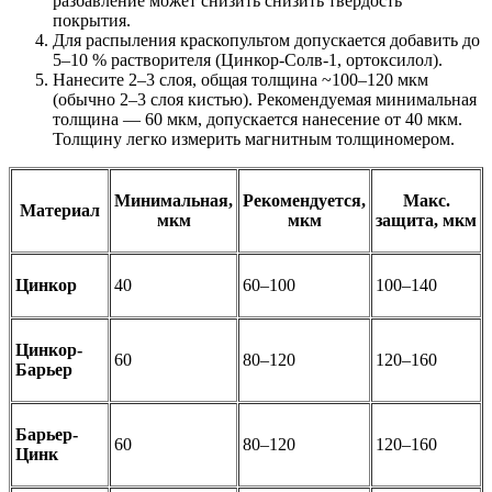
разбавление может снизить снизить твердость
покрытия.
Для распыления краскопультом допускается добавить до
5–10 % растворителя (Цинкор-Солв-1, ортоксилол).
Нанесите 2–3 слоя, общая толщина ~100–120 мкм
(обычно 2–3 слоя кистью). Рекомендуемая минимальная
толщина — 60 мкм, допускается нанесение от 40 мкм.
Толщину легко измерить магнитным толщиномером.
Минимальная,
Рекомендуется,
Макс.
Материал
мкм
мкм
защита, мкм
Цинкор
40
60–100
100–140
Цинкор-
60
80–120
120–160
Барьер
Барьер-
60
80–120
120–160
Цинк