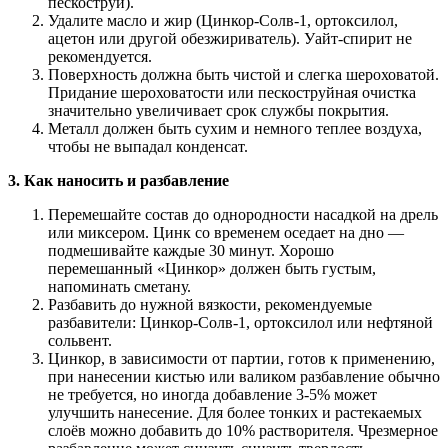
пескоструй).
Удалите масло и жир (Цинкор-Солв-1, ортоксилол,
ацетон или другой обезжириватель). Уайт-спирит не
рекомендуется.
Поверхность должна быть чистой и слегка шероховатой.
Придание шероховатости или пескоструйная очистка
значительно увеличивает срок службы покрытия.
Металл должен быть сухим и немного теплее воздуха,
чтобы не выпадал конденсат.
3. Как наносить и разбавление
Перемешайте состав до однородности насадкой на дрель
или миксером. Цинк со временем оседает на дно —
подмешивайте каждые 30 минут. Хорошо
перемешанный «Цинкор» должен быть густым,
напоминать сметану.
Разбавить до нужной вязкости, рекомендуемые
разбавители: Цинкор-Солв-1, ортоксилол или нефтяной
сольвент.
Цинкор, в зависимости от партии, готов к применению,
при нанесении кистью или валиком разбавление обычно
не требуется, но иногда добавление 3-5% может
улучшить нанесение. Для более тонких и растекаемых
слоёв можно добавить до 10% растворителя. Чрезмерное