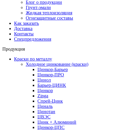
Блог о продукции
Грунт-эмали
Жидкая теплоизоляция
Огнезащитные составы
Как заказать
Доставка
Контакты
Спецпредложения
Продукция
Краски по металлу
Холодное цинкование (краски)
Цинкор-Барьер
Цинкор-ПРО
Цинол
Барьер-ЦИНК
Цинкор
Zinga
Спрей-Цинк
Циналь
Цинотан
ЦВЭС
Цинк + Алюминий
Цинкор-ЦПС