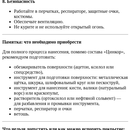
8. Безопасность
Работайте в перчатках, респираторе, защитные очки,
костюмы.
Обеспечьте вентиляцию.
Не курите и не используйте открытый огонь.
Памятка: что необходимо приобрести
Для полного процесса нанесения, помимо состава «Цинкор»,
рекомендуем подготовить:
обезжириватель поверхности (ацетон, ксилол или
спецсредство),
инструмент для подготовки поверхности: металлическая
щётка, шкурка, шлифовальный круг или пескоструй,
инструмент для нанесения: кисти, валики (натуральный
ворс) или краскопульт,
растворитель (ортоксилол или нефтяной сольвент) —
для разбавления и промывки инструмента,
перчатки, респиратор и очки
ветошь.
Что нельзя допустить или как можно испорить покрытие: