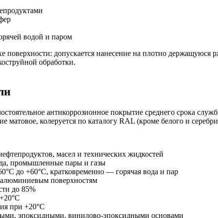
тепродуктами
фер
орячей водой и паром
ке поверхности: допускается нанесение на плотно держащуюся р
коструйной обработки.
ли
мостоятельное антикоррозионное покрытие среднего срока служб
ие матовое, колеруется по каталогу RAL (кроме белого и серебри
нефтепродуктов, масел и технических жидкостей
ода, промышленные пары и газы
°С до +60°С, кратковременно — горячая вода и пар
и алюминиевым поверхностям
сти до 85%
 +20°С
ия при +20°С
ными, эпоксидными, винилово-эпоксидными основами