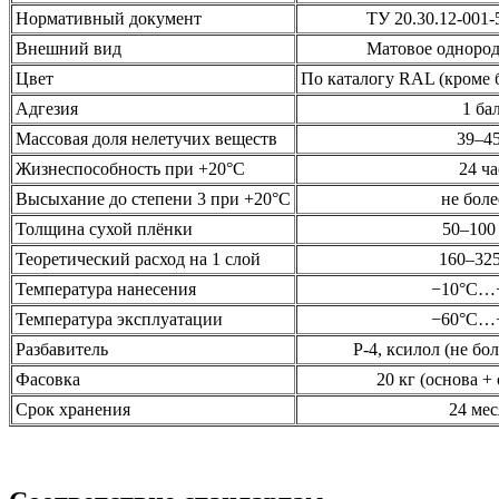
Нормативный документ
ТУ 20.30.12-001-
Внешний вид
Матовое одноро
Цвет
По каталогу RAL (кроме б
Адгезия
1 ба
Массовая доля нелетучих веществ
39–4
Жизнеспособность при +20°С
24 ча
Высыхание до степени 3 при +20°С
не боле
Толщина сухой плёнки
50–100
Теоретический расход на 1 слой
160–325
Температура нанесения
−10°С…
Температура эксплуатации
−60°С…
Разбавитель
Р-4, ксилол (не бо
Фасовка
20 кг (основа +
Срок хранения
24 мес