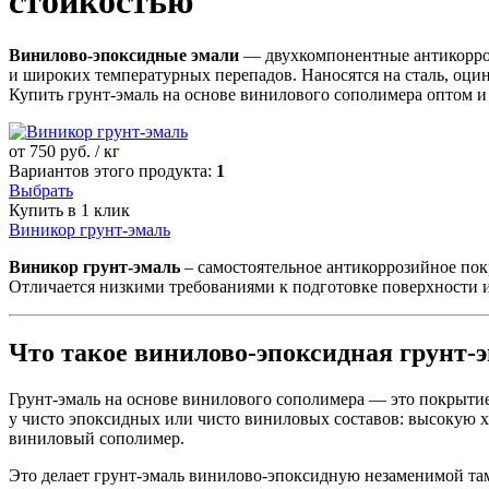
стойкостью
Винилово-эпоксидные эмали
— двухкомпонентные антикорроз
и широких температурных перепадов. Наносятся на сталь, оц
Купить грунт-эмаль на основе винилового сополимера оптом и 
от
750
руб. / кг
Вариантов этого продукта:
1
Выбрать
Купить в 1 клик
Виникор грунт-эмаль
Виникор грунт-эмаль
– самостоятельное антикоррозийное пок
Отличается низкими требованиями к подготовке поверхности и
Что такое винилово-эпоксидная грунт-
Грунт-эмаль на основе винилового сополимера — это покрытие
у чисто эпоксидных или чисто виниловых составов: высокую 
виниловый сополимер.
Это делает грунт-эмаль винилово-эпоксидную незаменимой там