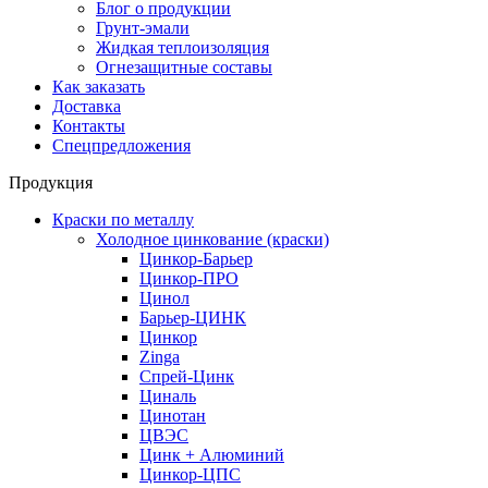
Блог о продукции
Грунт-эмали
Жидкая теплоизоляция
Огнезащитные составы
Как заказать
Доставка
Контакты
Спецпредложения
Продукция
Краски по металлу
Холодное цинкование (краски)
Цинкор-Барьер
Цинкор-ПРО
Цинол
Барьер-ЦИНК
Цинкор
Zinga
Спрей-Цинк
Циналь
Цинотан
ЦВЭС
Цинк + Алюминий
Цинкор-ЦПС