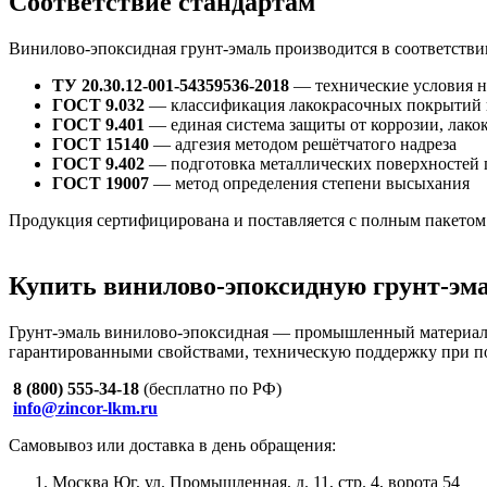
Соответствие стандартам
Винилово-эпоксидная грунт-эмаль производится в соответстви
ТУ 20.30.12-001-54359536-2018
— технические условия н
ГОСТ 9.032
— классификация лакокрасочных покрытий 
ГОСТ 9.401
— единая система защиты от коррозии, лако
ГОСТ 15140
— адгезия методом решётчатого надреза
ГОСТ 9.402
— подготовка металлических поверхностей
ГОСТ 19007
— метод определения степени высыхания
Продукция сертифицирована и поставляется с полным пакетом
Купить винилово-эпоксидную грунт-эм
Грунт-эмаль винилово-эпоксидная — промышленный материал, 
гарантированными свойствами, техническую поддержку при п
8 (800) 555-34-18
(бесплатно по РФ)
info@zincor-lkm.ru
Самовывоз или доставка в день обращения:
Москва Юг, ул. Промышленная, д. 11, стр. 4, ворота 54