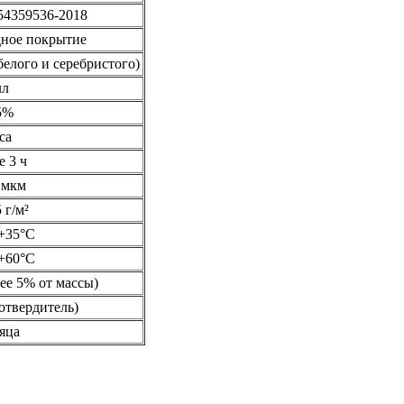
54359536-2018
дное покрытие
елого и серебристого)
лл
5%
са
е 3 ч
 мкм
 г/м²
+35°С
+60°С
лее 5% от массы)
 отвердитель)
яца