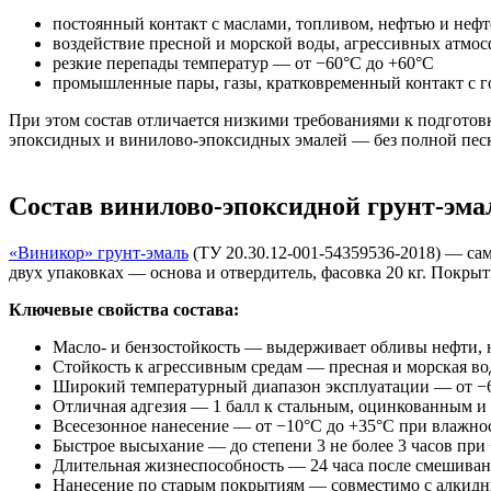
постоянный контакт с маслами, топливом, нефтью и неф
воздействие пресной и морской воды, агрессивных атмос
резкие перепады температур — от −60°С до +60°С
промышленные пары, газы, кратковременный контакт с г
При этом состав отличается низкими требованиями к подготов
эпоксидных и винилово-эпоксидных эмалей — без полной пес
Состав винилово-эпоксидной грунт-эма
«Виникор» грунт-эмаль
(ТУ 20.30.12-001-54359536-2018) — са
двух упаковках — основа и отвердитель, фасовка 20 кг. Покрыт
Ключевые свойства состава:
Масло- и бензостойкость — выдерживает обливы нефти, 
Стойкость к агрессивным средам — пресная и морская в
Широкий температурный диапазон эксплуатации — от −60
Отличная адгезия — 1 балл к стальным, оцинкованным 
Всесезонное нанесение — от −10°С до +35°С при влажно
Быстрое высыхание — до степени 3 не более 3 часов при
Длительная жизнеспособность — 24 часа после смешиван
Нанесение по старым покрытиям — совместимо с алкид